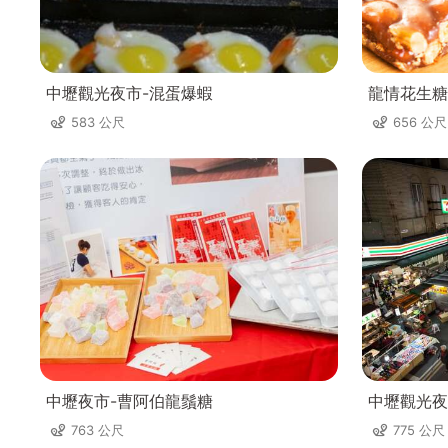
中壢觀光夜市-混蛋爆蝦
龍情花生糖
583 公尺
656 公尺
中壢夜市-曹阿伯龍鬚糖
中壢觀光夜
763 公尺
775 公尺