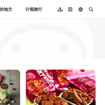
的地方
计画旅行
网站导览
地图导览
language
全文检
繁體中文
English
日本語
한국어
Indonesia
ไทย
Người việt nam