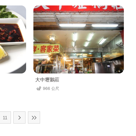
大中壢鵝莊
966 公尺
11