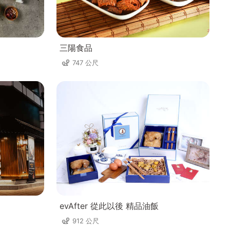
三陽食品
747 公尺
evAfter 從此以後 精品油飯
912 公尺