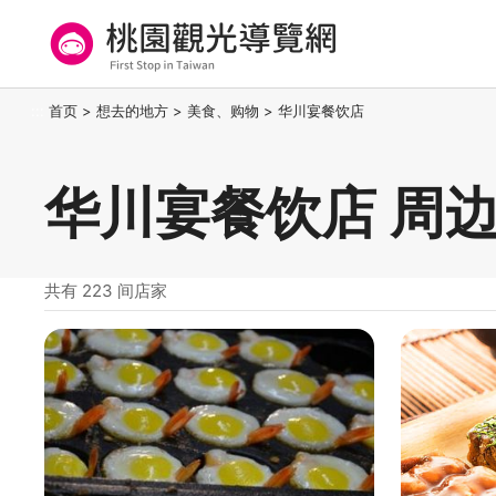
跳
到
主
要
桃园观光导览网
:::
首页
>
想去的地方
>
美食、购物
>
华川宴餐饮店
内
容
区
华川宴餐饮店 周
块
共有 223 间店家