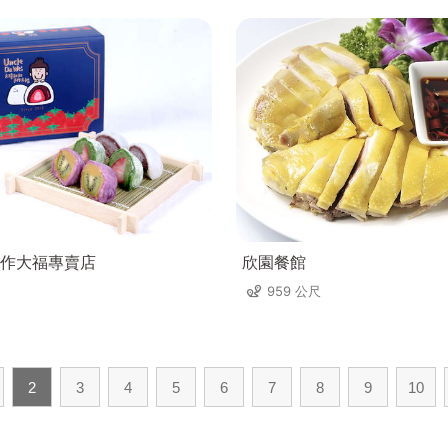
作大福專賣店
欣園餐館
959 公尺
2
3
4
5
6
7
8
9
10