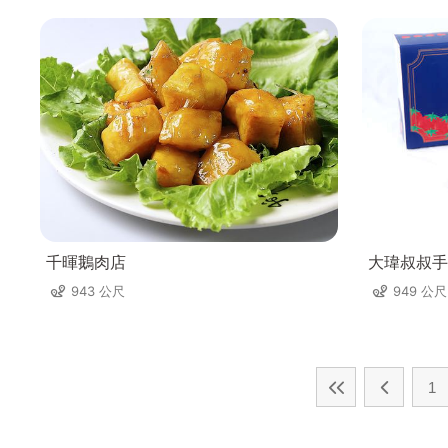
千暉鵝肉店
大瑋叔叔手
943 公尺
949 公尺
1