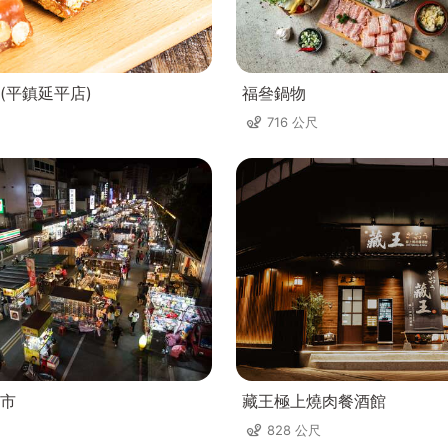
(平鎮延平店)
福叄鍋物
716 公尺
市
藏王極上燒肉餐酒館
828 公尺