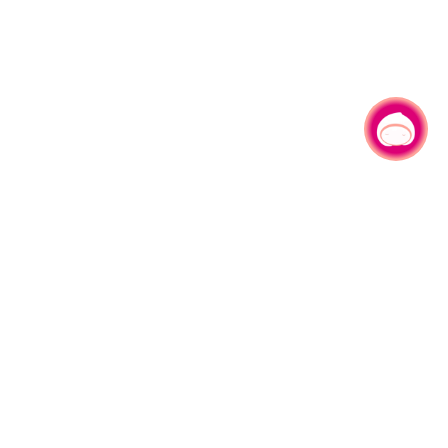
有事问小桃，一起游桃园
330206 桃园市桃园区县府路1号
电话：(03)332-2101#6209
服务时间：週一至週五
上午8:00至12:00 下午13:00至17:00