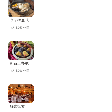
李記輕豆花
1.25 公里
新百王餐廳
1.26 公里
錦家御宴