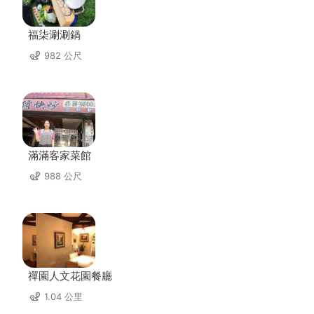
福柒涮涮鍋
982 公尺
滿滿客家菜館
988 公尺
禪園人文花園餐廳
1.04 公里