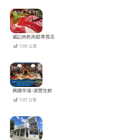
威記肉乾肉鬆專賣店
1.05 公里
興國市場-源豐生鮮
1.07 公里