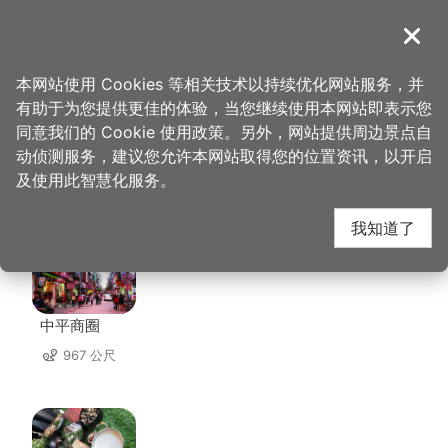
跳
到
導覽
关闭
主
桃园观光导览网
首页
>
想去的地方
>
美食、购物
>
华川宴餐饮店
要
本网站使用 Cookies 等相关技术以持续优化网站服务，并
内
有助于为您提供更佳的体验，当您继续使用本网站即表示您
容
同意我们的 Cookie 使用政策。另外，网站提供周边景点自
华川宴餐饮店 周边店家
区
动侦测服务，建议您允许本网站取得您的位置资讯，以开启
块
及使用此智慧化服务。
共有 223 间店家
我知道了
中平商圈
967 公尺