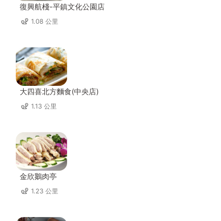
復興航棧-平鎮文化公園店
1.08 公里
大四喜北方麵食(中央店)
1.13 公里
金欣鵝肉亭
1.23 公里