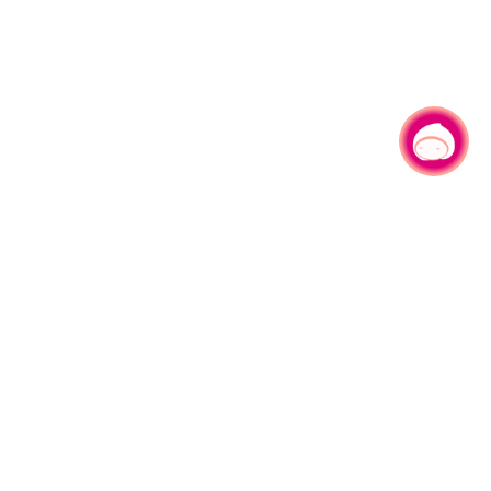
有事问小桃，一起游桃园
|
330206 桃园市桃园区县府路1号
电话：(03)332-2101#6209
服务时间：週一至週五
上午8:00至12:00 下午13:00至17:00