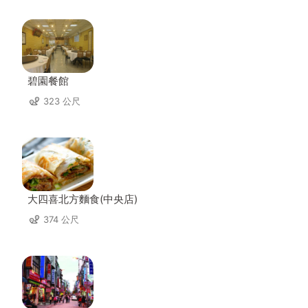
碧園餐館
323 公尺
大四喜北方麵食(中央店)
374 公尺