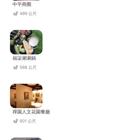
中平商圈
499 公尺
福柒涮涮鍋
568 公尺
禪園人文花園餐廳
601 公尺