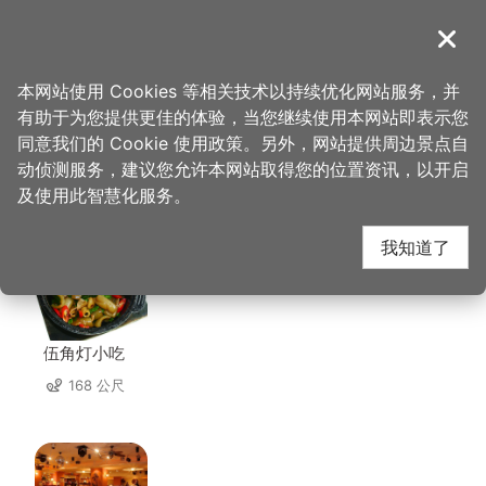
跳
到
導覽
关闭
主
桃园观光导览网
首页
>
想去的地方
>
美食、购物
>
实味香肉舖行
要
本网站使用 Cookies 等相关技术以持续优化网站服务，并
内
有助于为您提供更佳的体验，当您继续使用本网站即表示您
容
同意我们的 Cookie 使用政策。另外，网站提供周边景点自
实味香肉舖行 周边店家
区
动侦测服务，建议您允许本网站取得您的位置资讯，以开启
块
及使用此智慧化服务。
共有 279 间店家
我知道了
伍角灯小吃
168 公尺