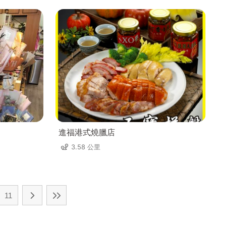
進福港式燒臘店
3.58 公里
11