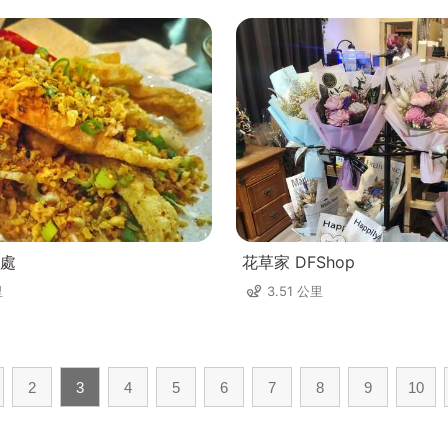
處
花草家 DFShop
里
3.51 公里
2
3
4
5
6
7
8
9
10