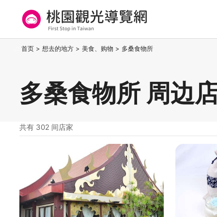
跳
到
主
要
桃园观光导览网
:::
首页
>
想去的地方
>
美食、购物
>
多桑食物所
内
容
区
多桑食物所 周边
块
共有 302 间店家