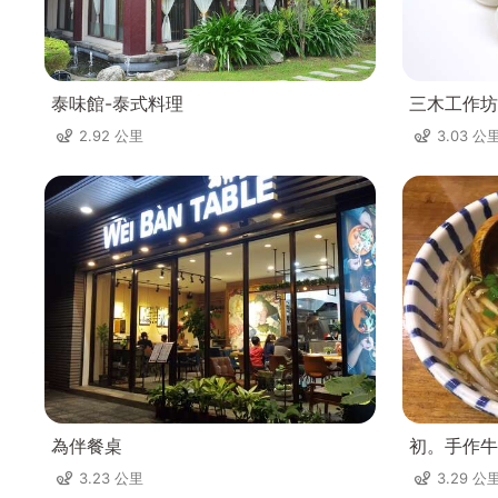
泰味館-泰式料理
三木工作坊
2.92 公里
3.03 公
為伴餐桌
初。手作牛
3.23 公里
3.29 公