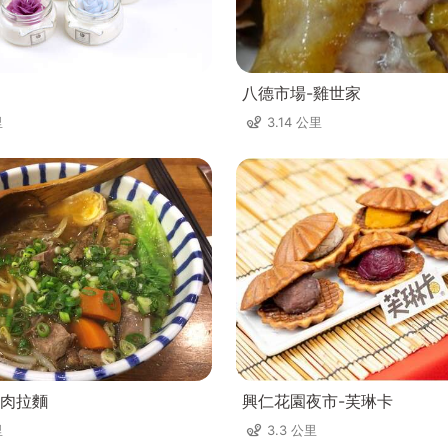
八德市場-雞世家
里
3.14 公里
肉拉麵
興仁花園夜市-芙琳卡
里
3.3 公里