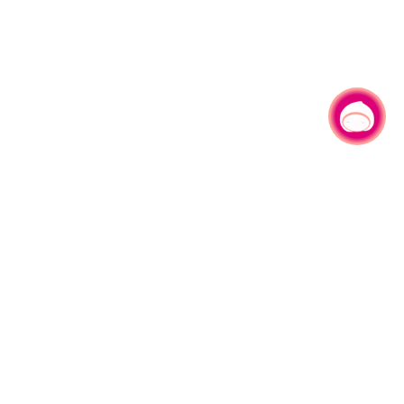
有事问小桃，一起游桃园
|
330206 桃园市桃园区县府路1号
电话：(03)332-2101#6209
服务时间：週一至週五
上午8:00至12:00 下午13:00至17:00