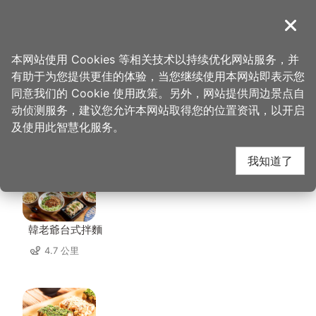
跳
到
導覽
关闭
主
桃园观光导览网
首页
>
想去的地方
>
美食、购物
>
多桑食物所
要
本网站使用 Cookies 等相关技术以持续优化网站服务，并
内
有助于为您提供更佳的体验，当您继续使用本网站即表示您
容
同意我们的 Cookie 使用政策。另外，网站提供周边景点自
多桑食物所 周边店家
区
动侦测服务，建议您允许本网站取得您的位置资讯，以开启
块
及使用此智慧化服务。
共有 302 间店家
我知道了
韓老爺台式拌麵
4.7 公里