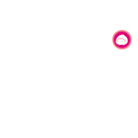
有事问小桃，一起游桃园
|
330206 桃园市桃园区县府路1号
电话：(03)332-2101#6209
服务时间：週一至週五
上午8:00至12:00 下午13:00至17:00