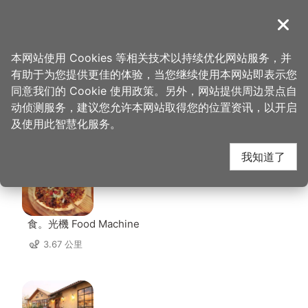
跳
到
導覽
关闭
主
桃园观光导览网
首页
>
想去的地方
>
美食、购物
>
多桑食物所
要
本网站使用 Cookies 等相关技术以持续优化网站服务，并
内
有助于为您提供更佳的体验，当您继续使用本网站即表示您
容
同意我们的 Cookie 使用政策。另外，网站提供周边景点自
多桑食物所 周边店家
区
动侦测服务，建议您允许本网站取得您的位置资讯，以开启
块
及使用此智慧化服务。
共有 302 间店家
我知道了
食。光機 Food Machine
3.67 公里