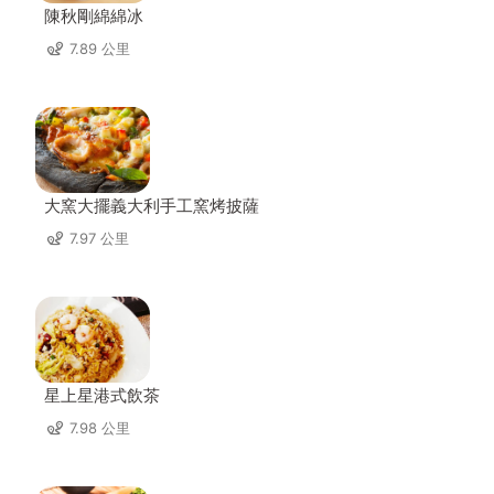
陳秋剛綿綿冰
7.89 公里
大窯大擺義大利手工窯烤披薩
7.97 公里
星上星港式飲茶
7.98 公里