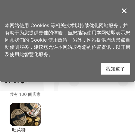
跳
到
導覽
关闭
主
首
想去的地
美食、购
福容大饭店 桃园机场捷运 A8-田园咖
桃园观光导览网
>
>
>
要
本网站使用 Cookies 等相关技术以持续优化网站服务，并
页
方
物
啡厅
内
有助于为您提供更佳的体验，当您继续使用本网站即表示您
容
福容大饭店 桃园机场捷
同意我们的 Cookie 使用政策。另外，网站提供周边景点自
区
动侦测服务，建议您允许本网站取得您的位置资讯，以开启
块
及使用此智慧化服务。
运 A8-田园咖啡厅 周边
我知道了
店家
共有 100 间店家
旺萊獅