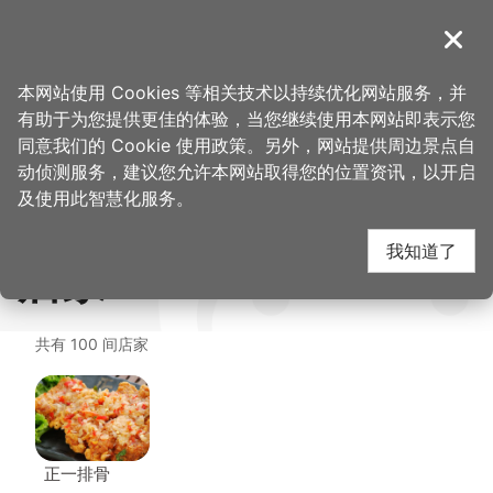
跳
到
導覽
关闭
主
首
想去的地
美食、购
福容大饭店 桃园机场捷运 A8-田园咖
桃园观光导览网
>
>
>
要
本网站使用 Cookies 等相关技术以持续优化网站服务，并
页
方
物
啡厅
内
有助于为您提供更佳的体验，当您继续使用本网站即表示您
容
福容大饭店 桃园机场捷
同意我们的 Cookie 使用政策。另外，网站提供周边景点自
区
动侦测服务，建议您允许本网站取得您的位置资讯，以开启
块
及使用此智慧化服务。
运 A8-田园咖啡厅 周边
我知道了
店家
共有 100 间店家
正一排骨