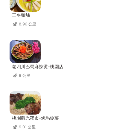
三冬麵舖
8.96 公里
老四川巴蜀麻辣燙-桃園店
9 公里
桃園觀光夜市-烤馬鈴薯
9.01 公里