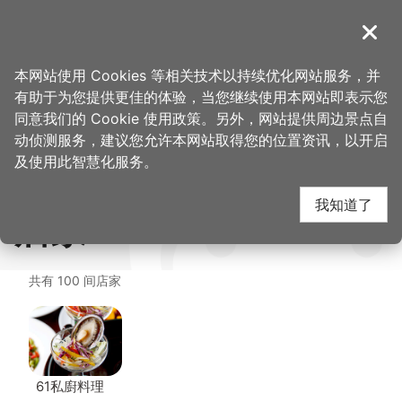
跳
到
導覽
关闭
主
首
想去的地
美食、购
福容大饭店 桃园机场捷运 A8-田园咖
桃园观光导览网
>
>
>
要
本网站使用 Cookies 等相关技术以持续优化网站服务，并
页
方
物
啡厅
内
有助于为您提供更佳的体验，当您继续使用本网站即表示您
容
福容大饭店 桃园机场捷
同意我们的 Cookie 使用政策。另外，网站提供周边景点自
区
动侦测服务，建议您允许本网站取得您的位置资讯，以开启
块
及使用此智慧化服务。
运 A8-田园咖啡厅 周边
我知道了
店家
共有 100 间店家
61私廚料理