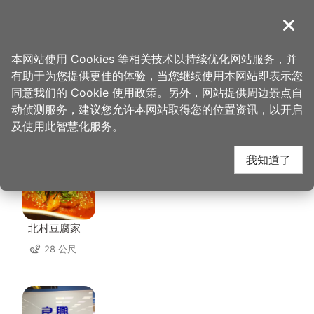
跳
到
導覽
关闭
主
桃园观光导览网
首页
>
想去的地方
>
美食、购物
>
统领广场
要
本网站使用 Cookies 等相关技术以持续优化网站服务，并
内
有助于为您提供更佳的体验，当您继续使用本网站即表示您
容
同意我们的 Cookie 使用政策。另外，网站提供周边景点自
统领广场 周边店家
区
动侦测服务，建议您允许本网站取得您的位置资讯，以开启
块
及使用此智慧化服务。
共有 233 间店家
我知道了
北村豆腐家
28 公尺