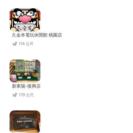
久金本電玩休閒館 桃園店
174 公尺
新東陽-復興店
179 公尺