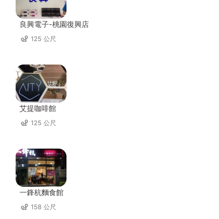
良興電子-桃園復興店
125 公尺
艾提咖啡館
125 公尺
一鋒杭麵食館
158 公尺