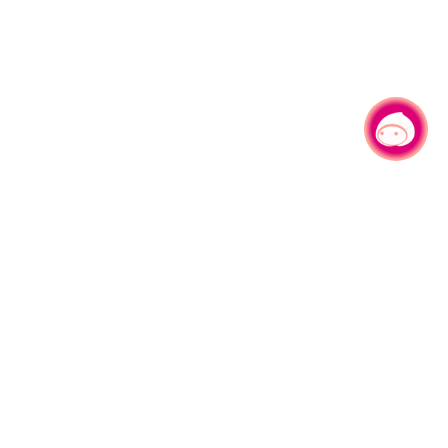
有事问小桃，一起游桃园
330206 桃园市桃园区县府路1号
电话：(03)332-2101#6209
服务时间：週一至週五
上午8:00至12:00 下午13:00至17:00