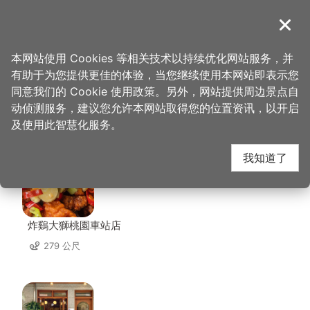
跳
到
導覽
关闭
主
桃园观光导览网
首页
>
想去的地方
>
美食、购物
>
统领广场
要
本网站使用 Cookies 等相关技术以持续优化网站服务，并
内
有助于为您提供更佳的体验，当您继续使用本网站即表示您
容
同意我们的 Cookie 使用政策。另外，网站提供周边景点自
统领广场 周边店家
区
动侦测服务，建议您允许本网站取得您的位置资讯，以开启
块
及使用此智慧化服务。
共有 233 间店家
我知道了
炸鷄大獅桃園車站店
279 公尺