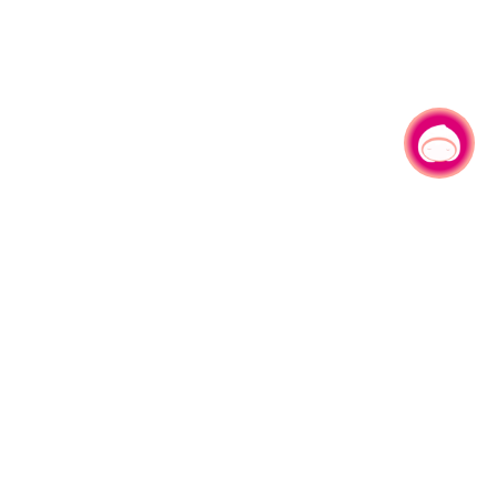
有事问小桃，一起游桃园
330206 桃园市桃园区县府路1号
电话：(03)332-2101#6209
服务时间：週一至週五
上午8:00至12:00 下午13:00至17:00