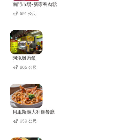
南門市場-新家香肉鬆
591 公尺
阿泓雞肉飯
605 公尺
貝里斯義大利麵餐廳
659 公尺