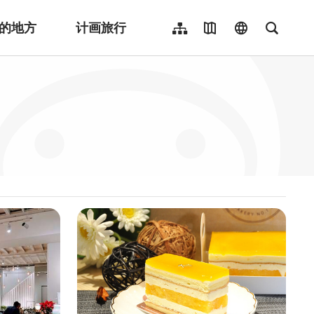
的地方
计画旅行
网站导览
地图导览
language
全文检
繁體中文
English
日本語
한국어
Indonesia
ไทย
Người việt nam