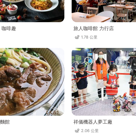
un 咖啡趣
旅人咖啡館 力行店
1.78 公里
麵館
祥儀機器人夢工廠
2.06 公里