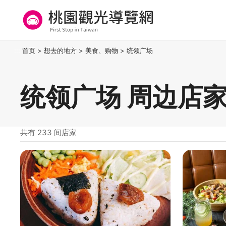
跳
到
主
要
桃园观光导览网
:::
首页
>
想去的地方
>
美食、购物
>
统领广场
内
容
区
统领广场 周边店
块
共有 233 间店家