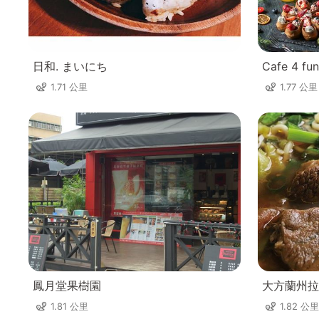
日和. まいにち
Cafe 4 f
1.71 公里
1.77 公里
鳳月堂果樹園
大方蘭州拉
1.81 公里
1.82 公里