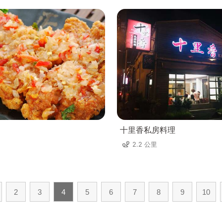
十里香私房料理
2.2 公里
2
3
4
5
6
7
8
9
10