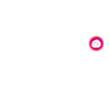
有事问小桃，一起游桃园
|
330206 桃园市桃园区县府路1号
电话：(03)332-2101#6209