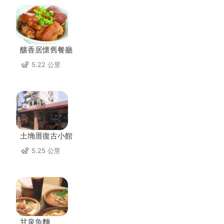
釀香居懷舊餐廳
5.22 公里
土埆厝復古小館
5.25 公里
甘泉魚麵