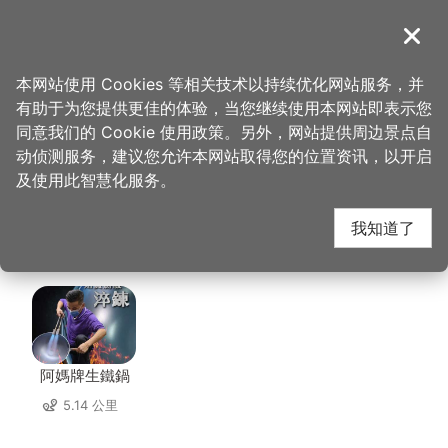
跳
到
導覽
关闭
主
桃园观光导览网
首页
>
想去的地方
>
美食、购物
>
宴川秋-创意．麻辣
要
本网站使用 Cookies 等相关技术以持续优化网站服务，并
内
有助于为您提供更佳的体验，当您继续使用本网站即表示您
容
宴川秋-创意．麻辣 周
同意我们的 Cookie 使用政策。另外，网站提供周边景点自
区
动侦测服务，建议您允许本网站取得您的位置资讯，以开启
块
及使用此智慧化服务。
边店家
我知道了
共有 231 间店家
阿媽牌生鐵鍋
5.14 公里