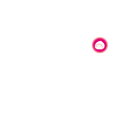
有事问小桃，一起游桃园
330206 桃园市桃园区县府路1号
电话：(03)332-2101#6209