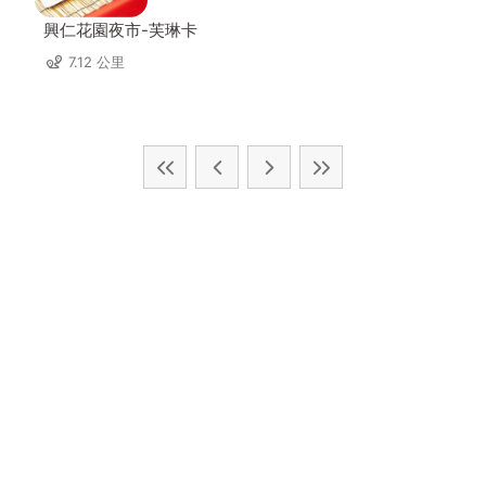
興仁花園夜市-芙琳卡
7.12 公里