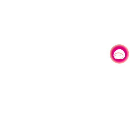
有事问小桃，一起游桃园
330206 桃园市桃园区县府路1号
电话：(03)332-2101#6209