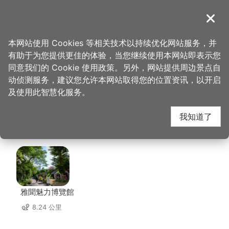
跳
到
導覽
关闭
主
桃园观光导览网
首页
>
想去的地方
>
美食、购物
>
宴川秋-创意．麻辣
要
本网站使用 Cookies 等相关技术以持续优化网站服务，并
内
有助于为您提供更佳的体验，当您继续使用本网站即表示您
容
宴川秋-创意．麻辣 周
同意我们的 Cookie 使用政策。另外，网站提供周边景点自
区
动侦测服务，建议您允许本网站取得您的位置资讯，以开启
块
及使用此智慧化服务。
边店家
我知道了
共有 231 间店家
雅聞魅力博覽館
8.24 公里