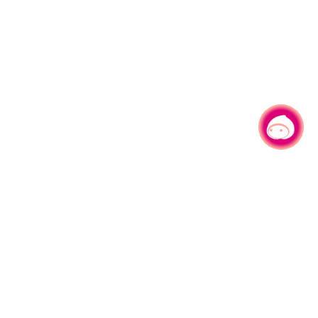
有事问小桃，一起游桃园
330206 桃园市桃园区县府路1号
电话：(03)332-2101#6209