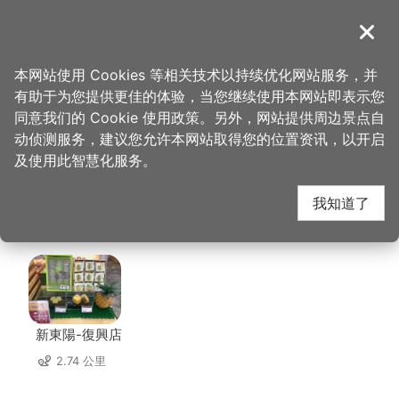
跳
到
導覽
关闭
主
桃园观光导览网
首页
>
想去的地方
>
美食、购物
>
这一锅皇室秘藏锅物
要
本网站使用 Cookies 等相关技术以持续优化网站服务，并
内
有助于为您提供更佳的体验，当您继续使用本网站即表示您
容
这一锅皇室秘藏锅物 周
同意我们的 Cookie 使用政策。另外，网站提供周边景点自
区
动侦测服务，建议您允许本网站取得您的位置资讯，以开启
块
及使用此智慧化服务。
边店家
我知道了
共有 218 间店家
新東陽-復興店
2.74 公里