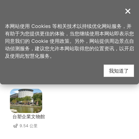
跳
到
導覽
关闭
主
桃园观光导览网
首页
>
想去的地方
>
美食、购物
>
这一锅皇室秘藏锅物
要
本网站使用 Cookies 等相关技术以持续优化网站服务，并
内
有助于为您提供更佳的体验，当您继续使用本网站即表示您
容
这一锅皇室秘藏锅物 周
同意我们的 Cookie 使用政策。另外，网站提供周边景点自
区
动侦测服务，建议您允许本网站取得您的位置资讯，以开启
块
及使用此智慧化服务。
边店家
我知道了
共有 218 间店家
台塑企業文物館
9.54 公里