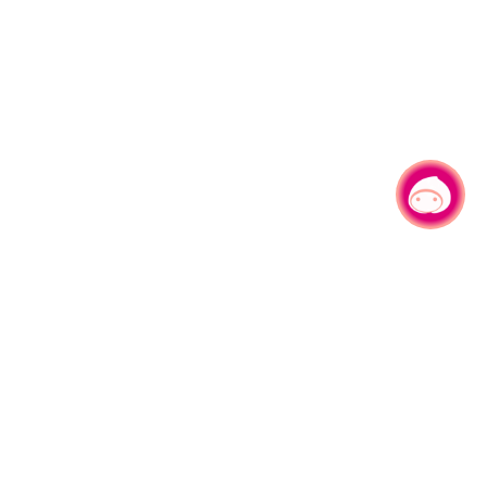
有事问小桃，一起游桃园
330206 桃园市桃园区县府路1号
电话：(03)332-2101#6209