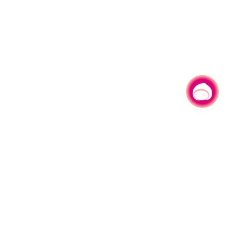
有事问小桃，一起游桃园
330206 桃园市桃园区县府路1号
电话：(03)332-2101#6209