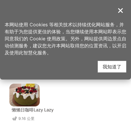
跳
到
導覽
关闭
主
桃园观光导览网
首页
>
想去的地方
>
美食、购物
>
这一锅皇室秘藏锅物
要
本网站使用 Cookies 等相关技术以持续优化网站服务，并
内
有助于为您提供更佳的体验，当您继续使用本网站即表示您
容
这一锅皇室秘藏锅物 周
同意我们的 Cookie 使用政策。另外，网站提供周边景点自
区
动侦测服务，建议您允许本网站取得您的位置资讯，以开启
块
及使用此智慧化服务。
边店家
我知道了
共有 218 间店家
懶懶日咖啡Lazy Lazy
9.16 公里