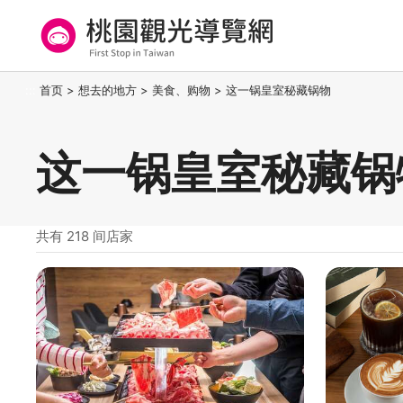
跳
到
主
要
桃园观光导览网
:::
首页
>
想去的地方
>
美食、购物
>
这一锅皇室秘藏锅物
内
容
区
这一锅皇室秘藏锅
块
共有 218 间店家