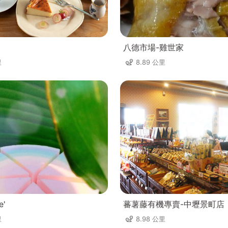
八德市場-雞世家
里
8.89 公里
e'
蕃薯藤有機專賣-中壢景町店
里
8.98 公里