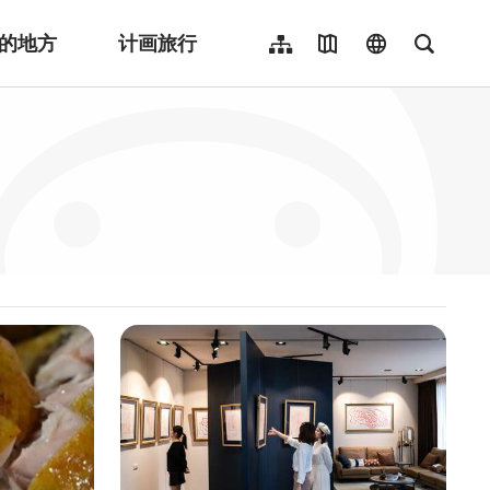
的地方
计画旅行
网站导览
地图导览
language
全文检
繁體中文
English
日本語
한국어
Indonesia
ไทย
Người việt nam