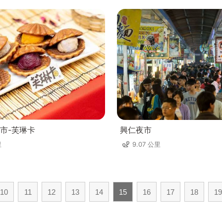
市-芙琳卡
興仁夜市
里
9.07 公里
10
11
12
13
14
15
16
17
18
19