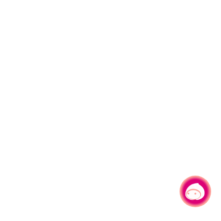
有事问小桃，一起游桃园
|