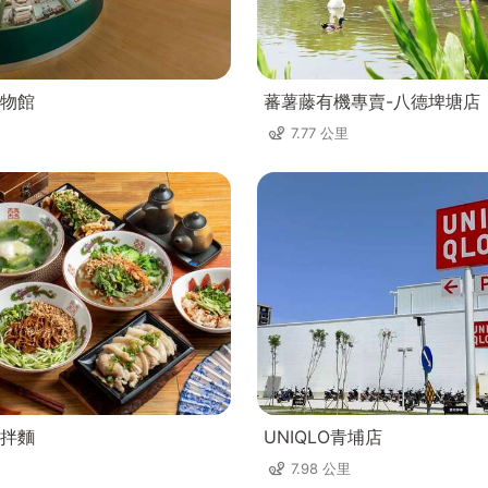
物館
蕃薯藤有機專賣-八德埤塘店
7.77 公里
拌麵
UNIQLO青埔店
7.98 公里