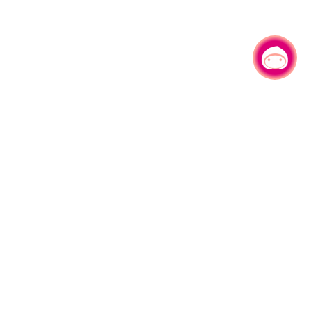
有事问小桃，一起游桃园
|
330206 桃园市桃园区县府路1号
电话：(03)332-2101#6209
服务时间：週一至週五
上午8:00至12:00 下午13:00至17:00