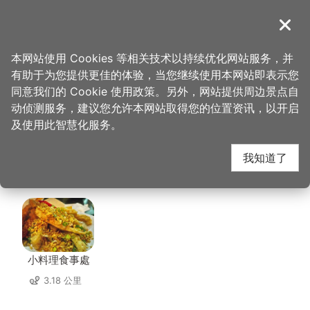
跳
到
導覽
关闭
主
桃园观光导览网
首页
>
想去的地方
>
美食、购物
>
这一锅皇室秘藏锅物
要
本网站使用 Cookies 等相关技术以持续优化网站服务，并
内
有助于为您提供更佳的体验，当您继续使用本网站即表示您
容
这一锅皇室秘藏锅物 周
同意我们的 Cookie 使用政策。另外，网站提供周边景点自
区
动侦测服务，建议您允许本网站取得您的位置资讯，以开启
块
及使用此智慧化服务。
边店家
我知道了
共有 218 间店家
小料理食事處
3.18 公里