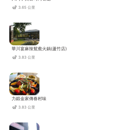
3.65 公里
華川宴麻辣鴛鴦火鍋(蘆竹店)
3.83 公里
力鍛金家傳眷村味
3.83 公里