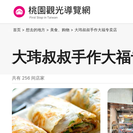
跳
到
主
要
桃园观光导览网
:::
首页
>
想去的地方
>
美食、购物
>
大玮叔叔手作大福专卖店
内
容
区
大玮叔叔手作大福
块
共有 256 间店家