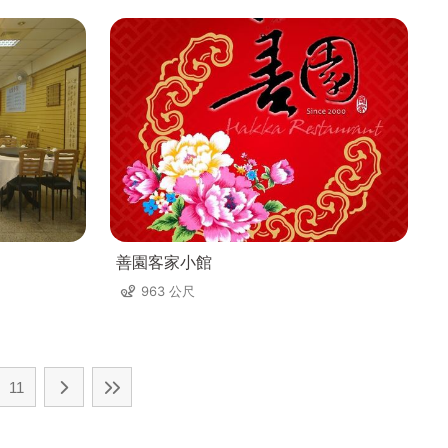
善園客家小館
963 公尺
11