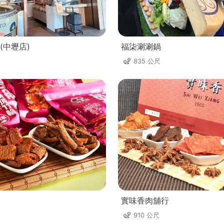
(中壢店)
福柒涮涮鍋
835 公尺
實味香肉舖行
910 公尺