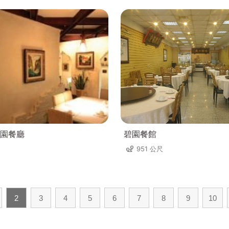
園餐廳
碧園餐館
951 公尺
2
3
4
5
6
7
8
9
10