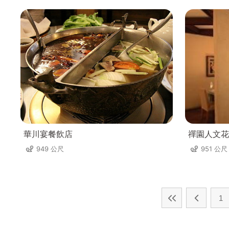
華川宴餐飲店
禪園人文花
949 公尺
951 公尺
1