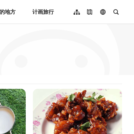
的地方
计画旅行
网站导览
地图导览
language
全文检
繁體中文
English
日本語
한국어
Indonesia
ไทย
Người việt nam