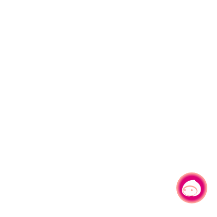
有事问小桃，一起游桃园
|