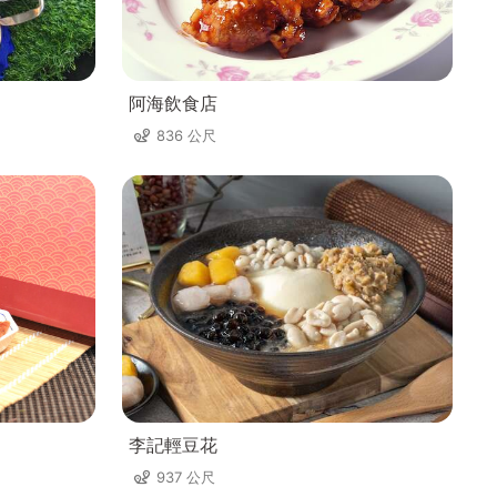
阿海飲食店
836 公尺
李記輕豆花
937 公尺