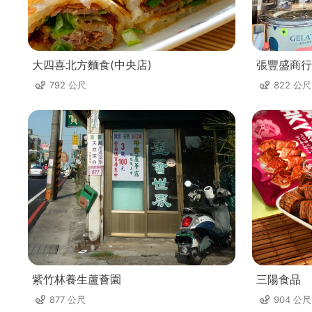
大四喜北方麵食(中央店)
張豐盛商行
792 公尺
822 公尺
紫竹林養生蘆薈園
三陽食品
877 公尺
904 公尺