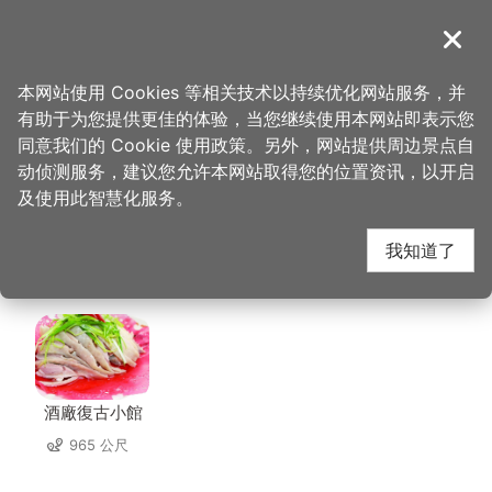
跳
到
導覽
关闭
主
桃园观光导览网
首页
>
想去的地方
>
美食、购物
>
大玮叔叔手作大福专卖店
要
本网站使用 Cookies 等相关技术以持续优化网站服务，并
内
有助于为您提供更佳的体验，当您继续使用本网站即表示您
容
大玮叔叔手作大福专卖
同意我们的 Cookie 使用政策。另外，网站提供周边景点自
区
动侦测服务，建议您允许本网站取得您的位置资讯，以开启
块
及使用此智慧化服务。
店 周边店家
我知道了
共有 256 间店家
酒廠復古小館
965 公尺