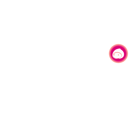
有事问小桃，一起游桃园
|
330206 桃园市桃园区县府路1号
电话：(03)332-2101#6209