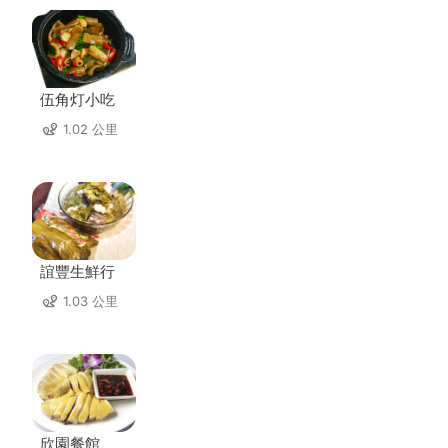
伍角灯小吃
1.02 公里
誼豐生鮮行
1.03 公里
欣園餐館