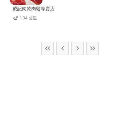
威記肉乾肉鬆專賣店
1.34 公里