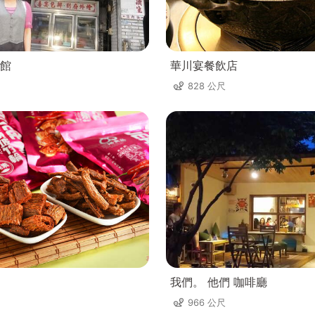
館
華川宴餐飲店
828 公尺
我們。 他們 咖啡廳
966 公尺