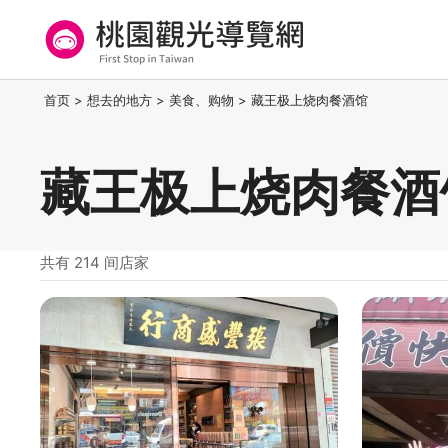
跳
到
主
要
桃园观光导览网
:::
首页
>
想去的地方
>
美食、购物
>
藏王极上烧肉餐酒馆
内
容
区
藏王极上烧肉餐酒
块
共有 214 间店家