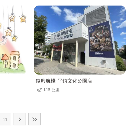
復興航棧-平鎮文化公園店
1.16 公里
11