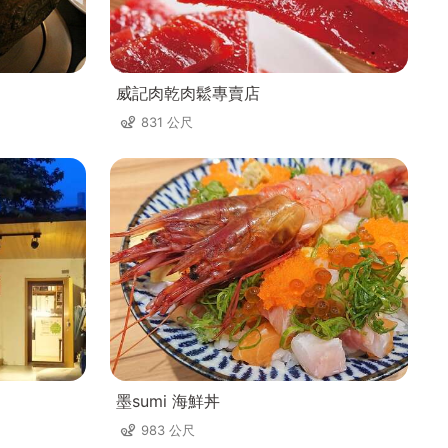
威記肉乾肉鬆專賣店
831 公尺
墨sumi 海鮮丼
983 公尺