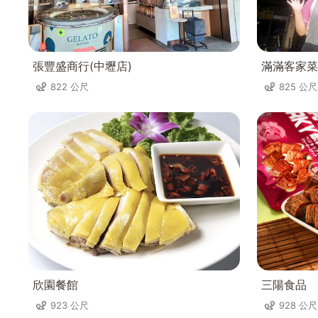
張豐盛商行(中壢店)
滿滿客家菜
822 公尺
825 公尺
欣園餐館
三陽食品
923 公尺
928 公尺