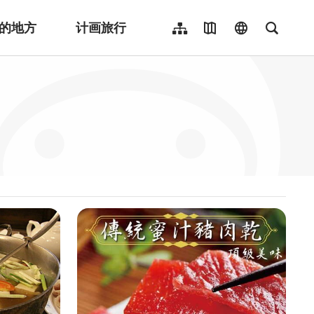
的地方
计画旅行
网站导览
地图导览
language
全文检
繁體中文
English
日本語
한국어
Indonesia
ไทย
Người việt nam