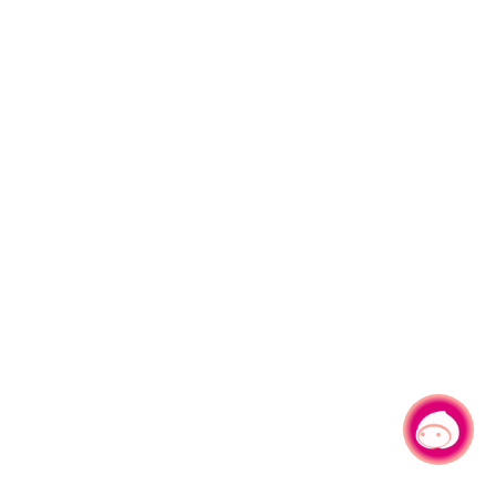
有事问小桃，一起游桃园
|