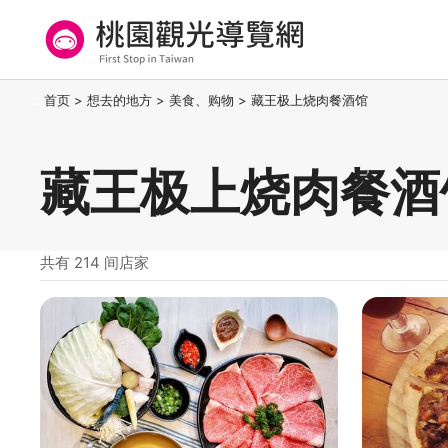
跳
到
主
要
桃园观光导览网
:::
首页
>
想去的地方
>
美食、购物
>
藏王极上烧肉餐酒馆
内
容
区
藏王极上烧肉餐酒
块
共有 214 间店家