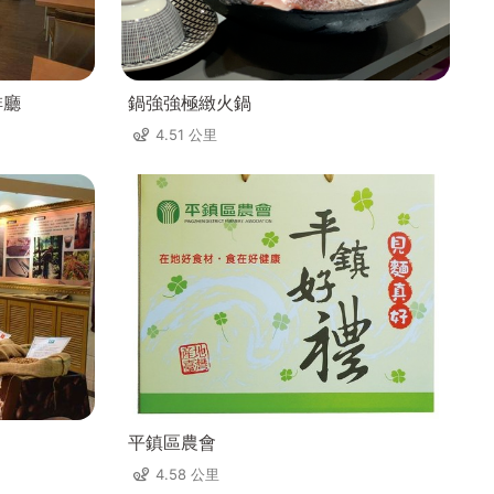
啡廳
鍋強強極緻火鍋
4.51 公里
平鎮區農會
4.58 公里