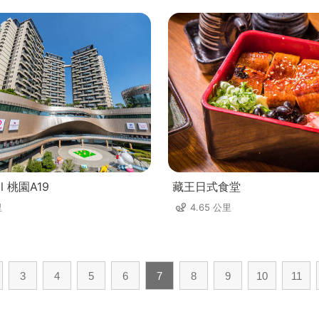
ll 桃園A19
藏王日式食堂
里
4.65 公里
3
4
5
6
7
8
9
10
11