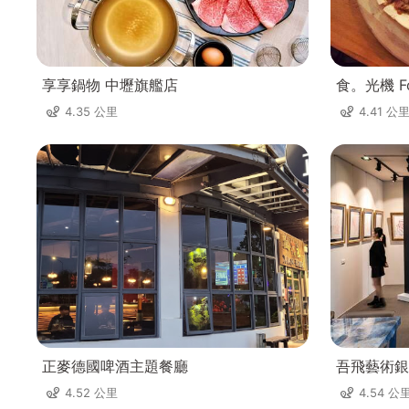
享享鍋物 中壢旗艦店
食。光機 Fo
4.35 公里
4.41 公
正麥德國啤酒主題餐廳
吾飛藝術銀
4.52 公里
4.54 公