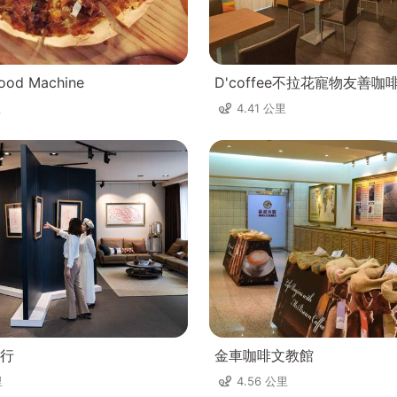
od Machine
D'coffee不拉花寵物友善咖
里
4.41 公里
行
金車咖啡文教館
里
4.56 公里