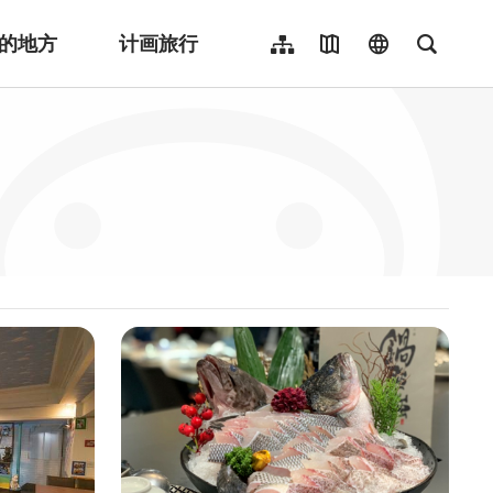
的地方
计画旅行
网站导览
地图导览
language
全文检
繁體中文
English
日本語
한국어
Indonesia
ไทย
Người việt nam