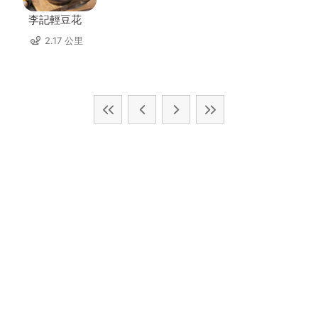
李記輕豆花
2.17 公里