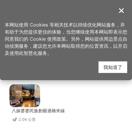
跳
到
導覽
关闭
主
桃园观光导览网
首页
>
想去的地方
>
美食、购物
>
达令大林 创意冰品
要
本网站使用 Cookies 等相关技术以持续优化网站服务，并
内
有助于为您提供更佳的体验，当您继续使用本网站即表示您
容
达令大林 创意冰品 周
同意我们的 Cookie 使用政策。另外，网站提供周边景点自
区
动侦测服务，建议您允许本网站取得您的位置资讯，以开启
块
及使用此智慧化服务。
边店家
我知道了
共有 293 间店家
八妹婆婆民族創藝過橋米線
2.04 公里