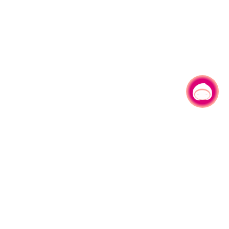
有事问小桃，一起游桃园
330206 桃园市桃园区县府路1号
电话：(03)332-2101#6209