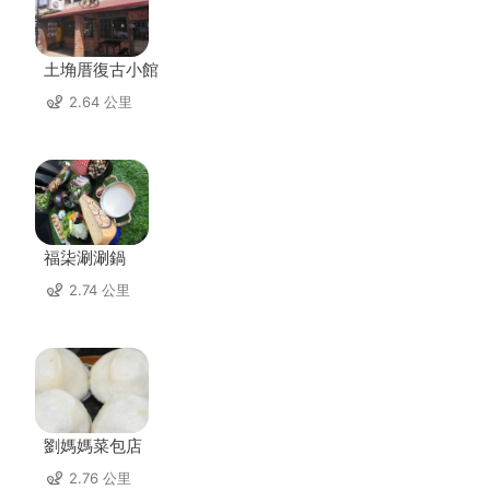
土埆厝復古小館
2.64 公里
福柒涮涮鍋
2.74 公里
劉媽媽菜包店
2.76 公里