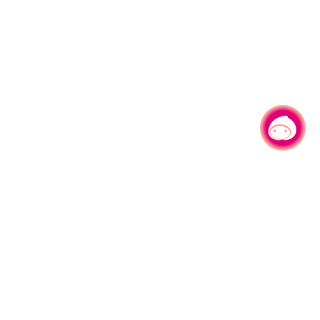
有事问小桃，一起游桃园
|
330206 桃园市桃园区县府路1号
电话：(03)332-2101#6209