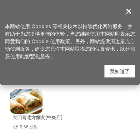
跳
到
導覽
关闭
主
桃园观光导览网
首页
>
想去的地方
>
美食、购物
>
达令大林 创意冰品
要
本网站使用 Cookies 等相关技术以持续优化网站服务，并
内
有助于为您提供更佳的体验，当您继续使用本网站即表示您
容
达令大林 创意冰品 周
同意我们的 Cookie 使用政策。另外，网站提供周边景点自
区
动侦测服务，建议您允许本网站取得您的位置资讯，以开启
块
及使用此智慧化服务。
边店家
我知道了
共有 293 间店家
大四喜北方麵食(中央店)
2.58 公里