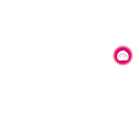
有事问小桃，一起游桃园
|
330206 桃园市桃园区县府路1号
电话：(03)332-2101#6209