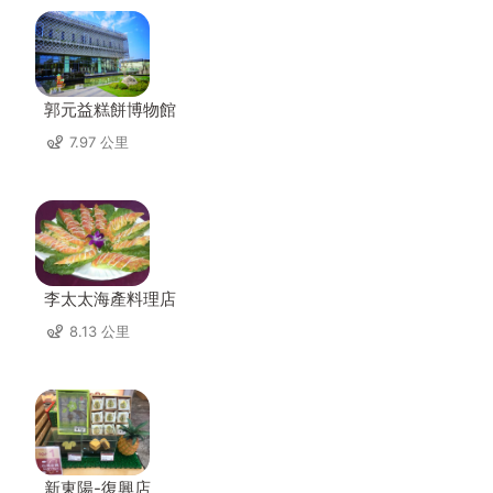
郭元益糕餅博物館
7.97 公里
李太太海產料理店
8.13 公里
新東陽-復興店