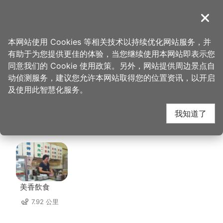
跳
到
導覽
关闭
主
桃园观光导览网
首页
>
想去的地方
>
美食、购物
>
GrayRoom 灰房间｜画画咖啡厅
要
本网站使用 Cookies 等相关技术以持续优化网站服务，并
内
有助于为您提供更佳的体验，当您继续使用本网站即表示您
容
GrayRoom 灰房间｜画
同意我们的 Cookie 使用政策。另外，网站提供周边景点自
区
动侦测服务，建议您允许本网站取得您的位置资讯，以开启
块
及使用此智慧化服务。
画咖啡厅 周边店家
我知道了
共有 311 间店家
美香飲食
7.92 公里