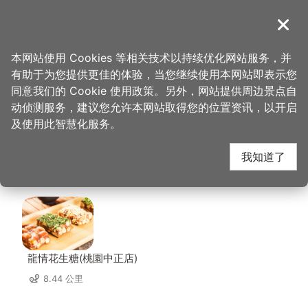
跳
到
導覽
关闭
主
桃园观光导览网
首页
>
想去的地方
>
美食、购物
>
GrayRoom 灰房间｜画画咖啡厅
要
本网站使用 Cookies 等相关技术以持续优化网站服务，并
内
有助于为您提供更佳的体验，当您继续使用本网站即表示您
容
GrayRoom 灰房间｜画
同意我们的 Cookie 使用政策。另外，网站提供周边景点自
区
动侦测服务，建议您允许本网站取得您的位置资讯，以开启
块
及使用此智慧化服务。
画咖啡厅 周边店家
我知道了
共有 311 间店家
龍情花生糖(桃園中正店)
8.44 公里