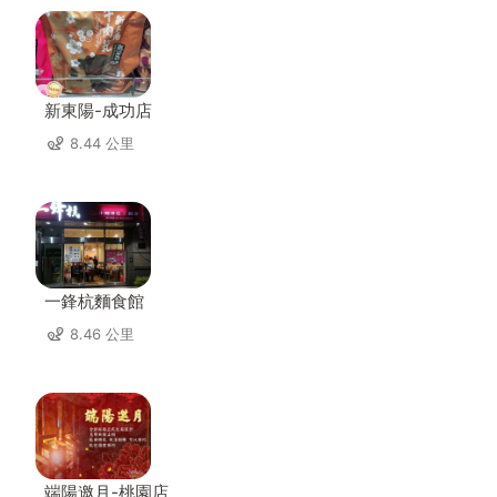
新東陽-成功店
8.44 公里
一鋒杭麵食館
8.46 公里
端陽邀月-桃園店