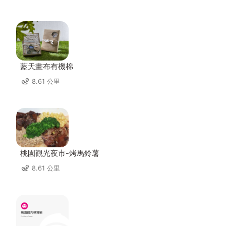
藍天畫布有機棉
8.61 公里
桃園觀光夜市-烤馬鈴薯
8.61 公里