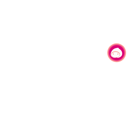
有事问小桃，一起游桃园
|
330206 桃园市桃园区县府路1号
电话：(03)332-2101#6209