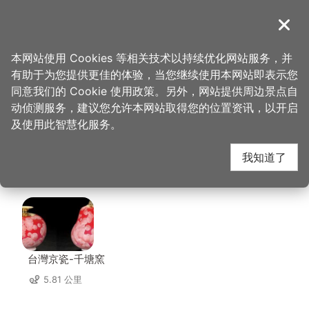
跳
到
導覽
关闭
主
桃园观光导览网
首页
>
想去的地方
>
美食、购物
>
星之恋咖啡美食馆
要
本网站使用 Cookies 等相关技术以持续优化网站服务，并
内
有助于为您提供更佳的体验，当您继续使用本网站即表示您
容
星之恋咖啡美食馆 周边
同意我们的 Cookie 使用政策。另外，网站提供周边景点自
区
动侦测服务，建议您允许本网站取得您的位置资讯，以开启
块
及使用此智慧化服务。
店家
我知道了
共有 140 间店家
台灣京瓷-千塘窯
5.81 公里