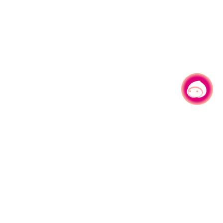
有事问小桃，一起游桃园
|
330206 桃园市桃园区县府路1号
电话：(03)332-2101#6209