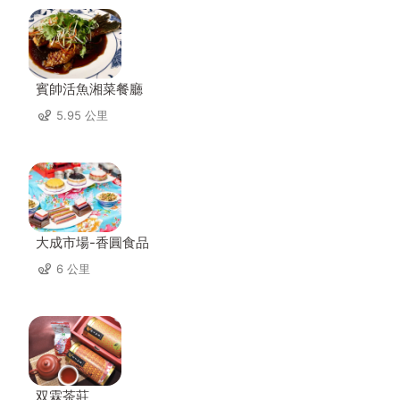
賓帥活魚湘菜餐廳
5.95 公里
大成市場-香圓食品
6 公里
双霖茶莊