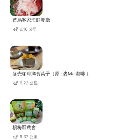
首烏客家海鮮餐廳
6.16 公里
麥売珈琲洋食菓子（原 : 麥Mai咖啡 ）
6.23 公里
楊梅區農會
6.37 公里