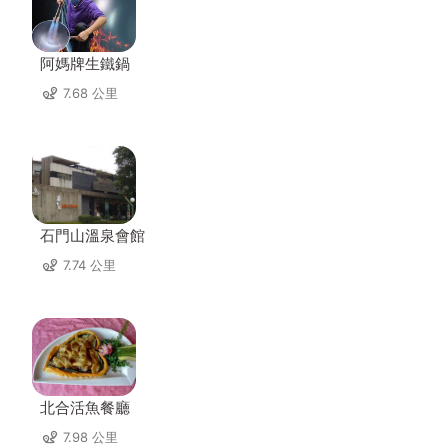
阿媽牌生鐵鍋
7.68 公里
石門山溫泉會館
7.74 公里
北合活魚餐廳
7.98 公里