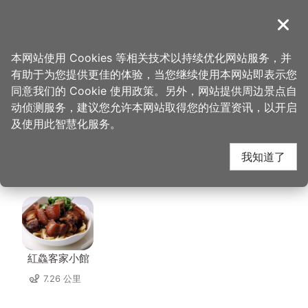
跳
到
導覽
关闭
主
桃园观光导览网
首页
>
想去的地方
>
美食、购物
>
星之恋咖啡美食馆
要
本网站使用 Cookies 等相关技术以持续优化网站服务，并
内
有助于为您提供更佳的体验，当您继续使用本网站即表示您
容
星之恋咖啡美食馆 周边
同意我们的 Cookie 使用政策。另外，网站提供周边景点自
区
动侦测服务，建议您允许本网站取得您的位置资讯，以开启
块
及使用此智慧化服务。
店家
我知道了
共有 140 间店家
紅鱻客家小館
7.26 公里