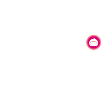
有事问小桃，一起游桃园
330206 桃园市桃园区县府路1号
电话：(03)332-2101#6209