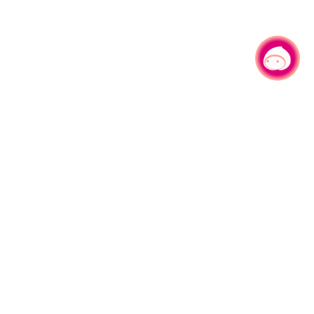
有事问小桃，一起游桃园
330206 桃园市桃园区县府路1号
电话：(03)332-2101#6209
服务时间：週一至週五
上午8:00至12:00 下午13:00至17:00