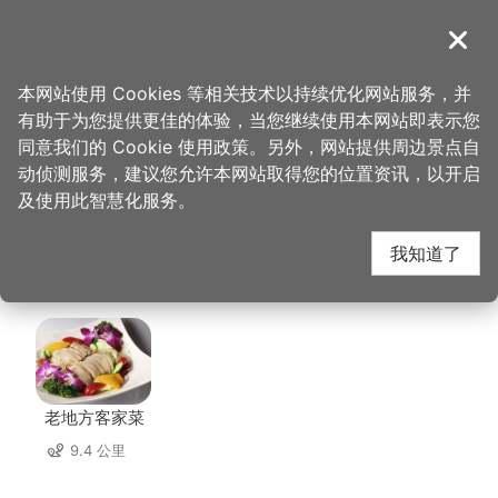
跳
到
導覽
关闭
主
桃园观光导览网
首页
>
想去的地方
>
美食、购物
>
星之恋咖啡美食馆
要
本网站使用 Cookies 等相关技术以持续优化网站服务，并
内
有助于为您提供更佳的体验，当您继续使用本网站即表示您
容
星之恋咖啡美食馆 周边
同意我们的 Cookie 使用政策。另外，网站提供周边景点自
区
动侦测服务，建议您允许本网站取得您的位置资讯，以开启
块
及使用此智慧化服务。
店家
我知道了
共有 140 间店家
老地方客家菜
9.4 公里