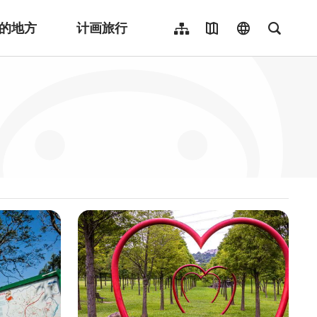
的地方
计画旅行
网站导览
地图导览
language
全文检
繁體中文
English
日本語
한국어
Indonesia
ไทย
Người việt nam