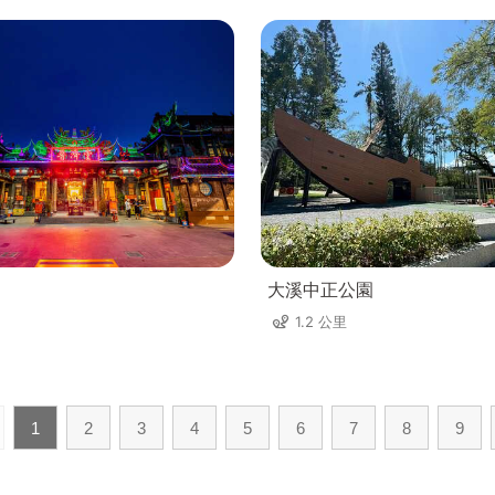
大溪中正公園
1.2 公里
1
2
3
4
5
6
7
8
9