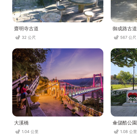
齋明寺古道
御成路古道
32 公尺
567 公尺
大溪橋
傘儲酷公園
1.04 公里
1.08 公里