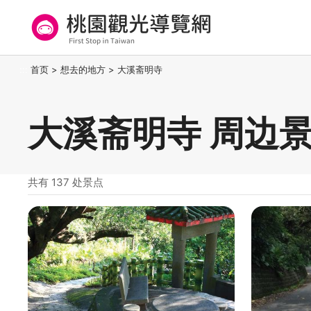
跳
到
主
要
桃园观光导览网
:::
首页
>
想去的地方
>
大溪斋明寺
内
容
区
大溪斋明寺 周边
块
共有 137 处景点