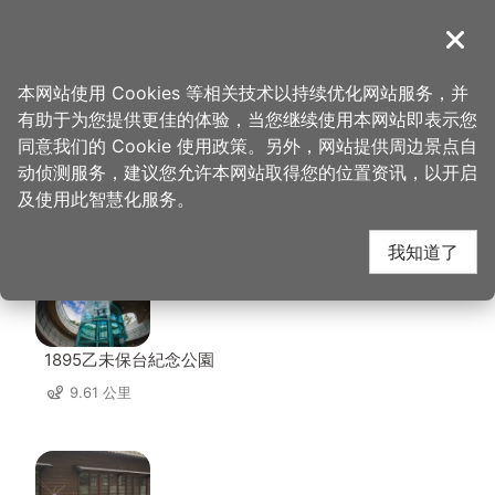
跳
到
導覽
关闭
主
桃园观光导览网
首页
>
想去的地方
>
大溪斋明寺
要
本网站使用 Cookies 等相关技术以持续优化网站服务，并
内
有助于为您提供更佳的体验，当您继续使用本网站即表示您
容
同意我们的 Cookie 使用政策。另外，网站提供周边景点自
大溪斋明寺 周边景点
区
动侦测服务，建议您允许本网站取得您的位置资讯，以开启
块
及使用此智慧化服务。
共有 137 处景点
我知道了
1895乙未保台紀念公園
9.61 公里