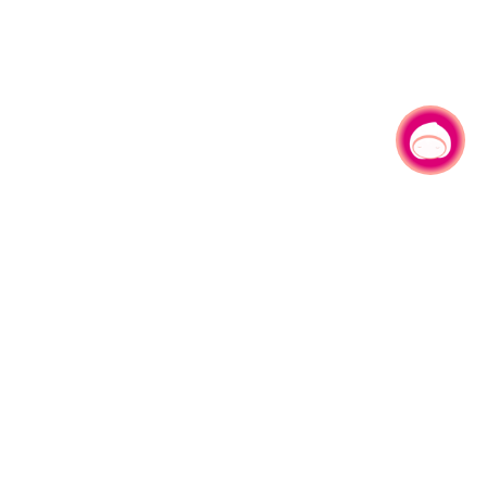
有事问小桃，一起游桃园
|
330206 桃园市桃园区县府路1号
电话：(03)332-2101#6209
服务时间：週一至週五
上午8:00至12:00 下午13:00至17:00