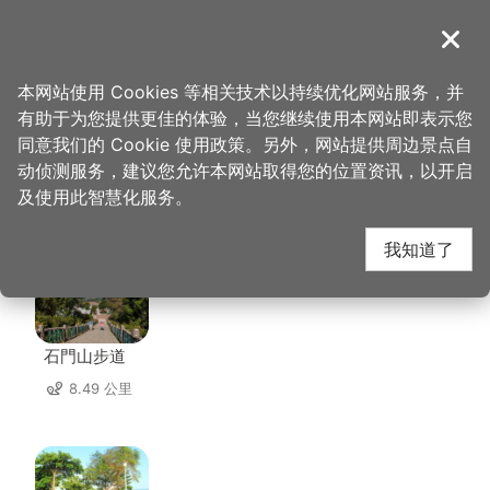
跳
到
導覽
关闭
主
桃园观光导览网
首页
>
想去的地方
>
大溪斋明寺
要
本网站使用 Cookies 等相关技术以持续优化网站服务，并
内
有助于为您提供更佳的体验，当您继续使用本网站即表示您
容
同意我们的 Cookie 使用政策。另外，网站提供周边景点自
大溪斋明寺 周边景点
区
动侦测服务，建议您允许本网站取得您的位置资讯，以开启
块
及使用此智慧化服务。
共有 137 处景点
我知道了
石門山步道
8.49 公里