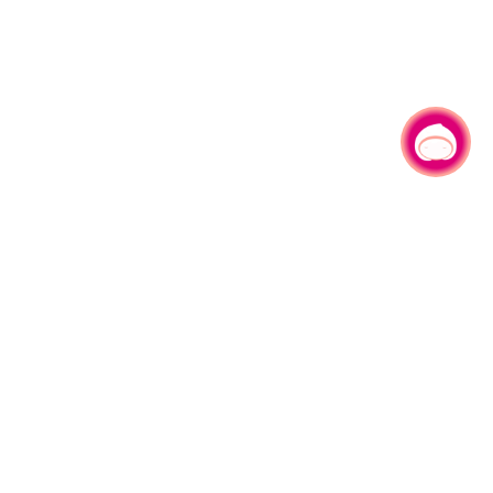
有事问小桃，一起游桃园
330206 桃园市桃园区县府路1号
电话：(03)332-2101#6209
服务时间：週一至週五
上午8:00至12:00 下午13:00至17:00