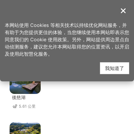
跳
到
導覽
关闭
主
桃园观光导览网
首页
>
想去的地方
>
大溪斋明寺
要
本网站使用 Cookies 等相关技术以持续优化网站服务，并
内
有助于为您提供更佳的体验，当您继续使用本网站即表示您
容
同意我们的 Cookie 使用政策。另外，网站提供周边景点自
大溪斋明寺 周边景点
区
动侦测服务，建议您允许本网站取得您的位置资讯，以开启
块
及使用此智慧化服务。
共有 137 处景点
我知道了
後慈湖
5.61 公里