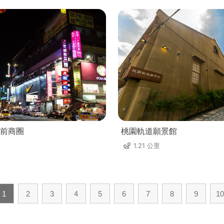
前商圈
桃園軌道願景館
1.21 公里
1
2
3
4
5
6
7
8
9
10