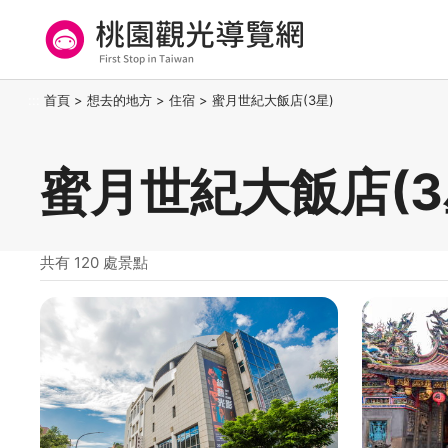
跳
到
主
要
桃園觀光導覽網
:::
首頁
>
想去的地方
>
住宿
>
蜜月世紀大飯店(3星)
內
容
區
蜜月世紀大飯店(3
塊
共有 120 處景點