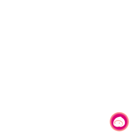
有事問小桃，一起遊桃園
|