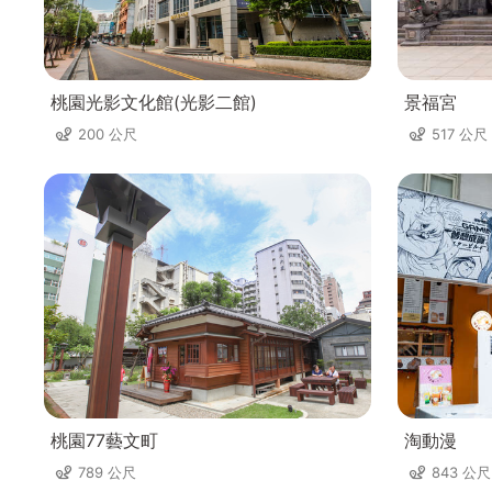
桃園光影文化館(光影二館)
景福宮
200 公尺
517 公尺
桃園77藝文町
淘動漫
789 公尺
843 公尺