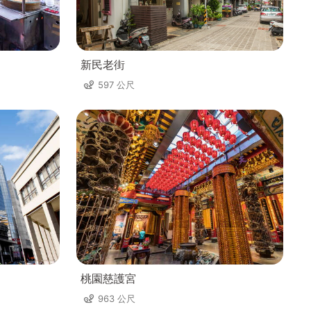
新民老街
597 公尺
桃園慈護宮
963 公尺