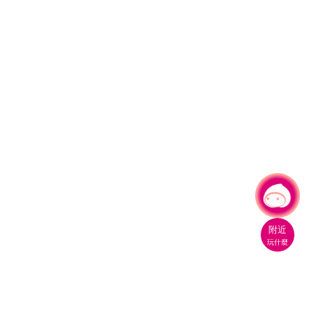
有事問小桃，一起遊桃園
|
附近
玩什麼