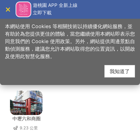
跳
遊桃園 APP 全新上線
到
立即下載
導覽
關閉
主
桃園觀光導覽網
首頁
>
想去的地方
>
住宿
>
蜜月世紀大飯店(3星)
要
本網站使用 Cookies 等相關技術以持續優化網站服務，並
內
有助於為您提供更佳的體驗，當您繼續使用本網站即表示您
容
同意我們的 Cookie 使用政策。另外，網站提供周邊景點自
蜜月世紀大飯店(3星)
區
動偵測服務，建議您允許本網站取得您的位置資訊，以開啟
塊
及使用此智慧化服務。
周邊景點
我知道了
共有 120 處景點
中壢六和商圈
9.23 公里