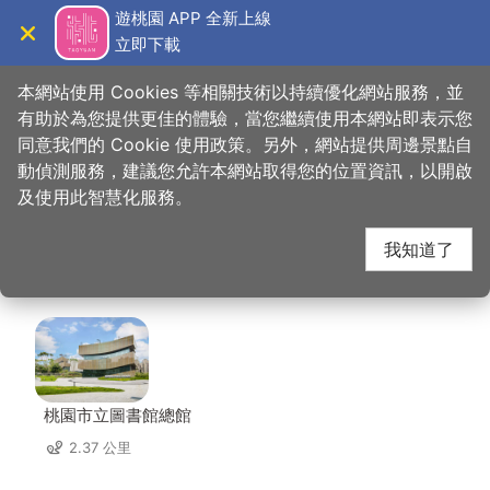
跳
遊桃園 APP 全新上線
到
立即下載
導覽
關閉
主
桃園觀光導覽網
首頁
>
想去的地方
>
住宿
>
蜜月世紀大飯店(3星)
要
本網站使用 Cookies 等相關技術以持續優化網站服務，並
內
有助於為您提供更佳的體驗，當您繼續使用本網站即表示您
容
同意我們的 Cookie 使用政策。另外，網站提供周邊景點自
蜜月世紀大飯店(3星)
區
動偵測服務，建議您允許本網站取得您的位置資訊，以開啟
塊
及使用此智慧化服務。
周邊景點
我知道了
共有 120 處景點
桃園市立圖書館總館
2.37 公里