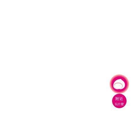
有事問小桃，一起遊桃園
|
附近
玩什麼