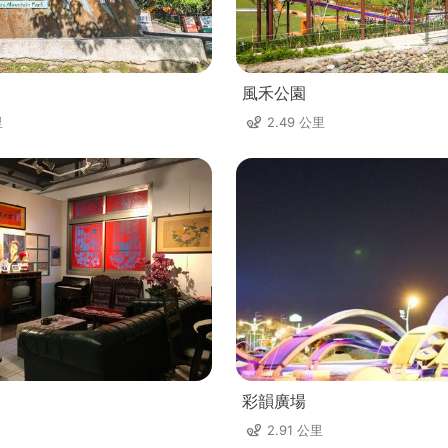
風禾公園
里
2.49 公里
彩韻廣場
2.91 公里