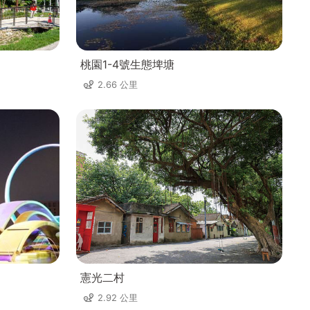
桃園1-4號生態埤塘
2.66 公里
憲光二村
2.92 公里