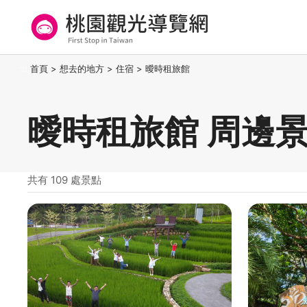
跳
到
主
要
桃園觀光導覽網
:::
首頁
>
想去的地方
>
住宿
>
曖時租旅館
內
容
區
曖時租旅館 周邊
塊
共有 109 處景點