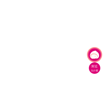
有事問小桃，一起遊桃園
|
附近
玩什麼