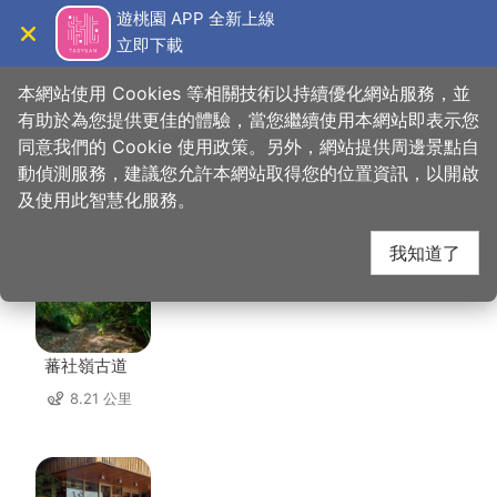
跳
遊桃園 APP 全新上線
到
立即下載
導覽
關閉
主
桃園觀光導覽網
首頁
>
想去的地方
>
住宿
>
曖時租旅館
要
本網站使用 Cookies 等相關技術以持續優化網站服務，並
內
有助於為您提供更佳的體驗，當您繼續使用本網站即表示您
容
同意我們的 Cookie 使用政策。另外，網站提供周邊景點自
曖時租旅館 周邊景點
區
動偵測服務，建議您允許本網站取得您的位置資訊，以開啟
塊
及使用此智慧化服務。
共有 109 處景點
我知道了
蕃社嶺古道
8.21 公里