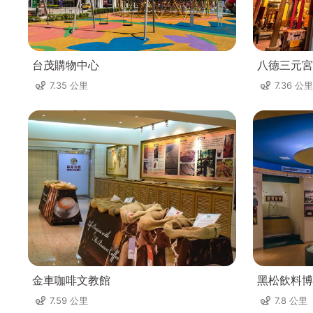
台茂購物中心
八德三元宮
7.35 公里
7.36 公里
金車咖啡文教館
黑松飲料博
7.59 公里
7.8 公里