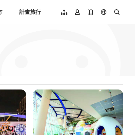
方
計畫旅行
網站導覽
會員登入
地圖導覽
language
全文檢
English
日本語
한국어
簡體中文
Indonesia
ไทย
Người việt nam