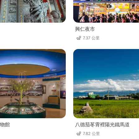
興仁夜市
7.37 公里
物館
八德茄苳霄裡陽光鐵馬道
7.82 公里