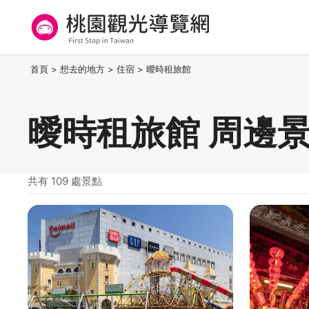
跳
到
主
要
桃園觀光導覽網
:::
首頁
>
想去的地方
>
住宿
>
曖時租旅館
內
容
區
曖時租旅館 周邊
塊
共有 109 處景點