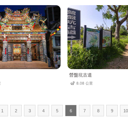
營盤坑古道
里
8.08 公里
1
2
3
4
5
6
7
8
9
10