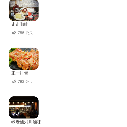
走走咖啡
785 公尺
正一排骨
792 公尺
峸老滷湘川滷味