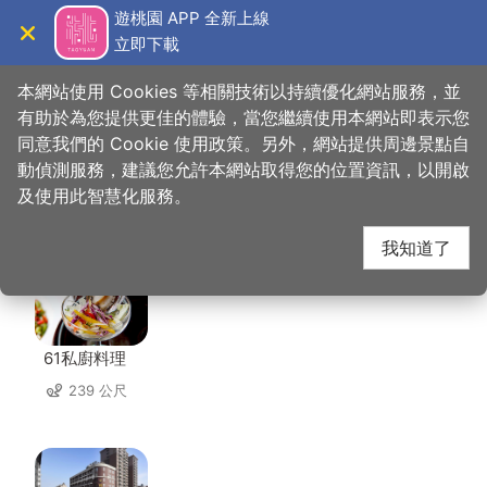
跳
遊桃園 APP 全新上線
到
立即下載
導覽
關閉
主
桃園觀光導覽網
首頁
>
想去的地方
>
住宿
>
絕色汽車旅館
要
本網站使用 Cookies 等相關技術以持續優化網站服務，並
內
有助於為您提供更佳的體驗，當您繼續使用本網站即表示您
容
同意我們的 Cookie 使用政策。另外，網站提供周邊景點自
絕色汽車旅館 周邊店家
區
動偵測服務，建議您允許本網站取得您的位置資訊，以開啟
塊
及使用此智慧化服務。
共有 190 間店家
我知道了
61私廚料理
239 公尺