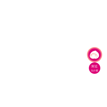
有事問小桃，一起遊桃園
|
附近
玩什麼