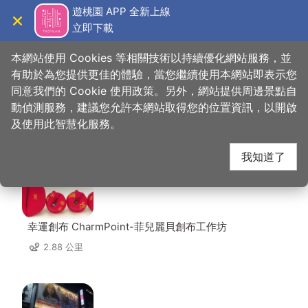
跳
遊桃園 APP 全新上線
到
立即下載
導覽
關閉
主
桃園觀光導覽網
首頁
>
想去的地方
>
住宿
>
絕色汽車旅館
要
本網站使用 Cookies 等相關技術以持續優化網站服務，並
內
有助於為您提供更佳的體驗，當您繼續使用本網站即表示您
容
同意我們的 Cookie 使用政策。另外，網站提供周邊景點自
絕色汽車旅館 周邊店家
區
動偵測服務，建議您允許本網站取得您的位置資訊，以開啟
塊
及使用此智慧化服務。
共有 190 間店家
我知道了
幸運創布 CharmPoint-菲兒麗貝創布工作坊
2.88 公里