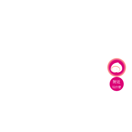
有事問小桃，一起遊桃園
|
附近
玩什麼