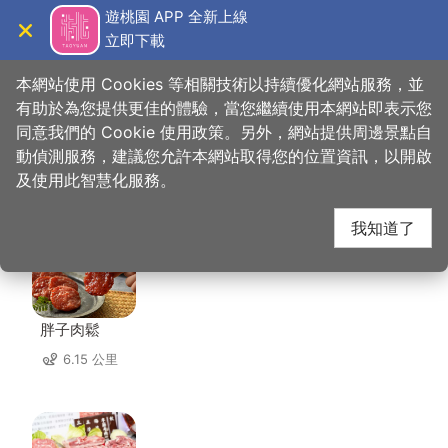
跳
遊桃園 APP 全新上線
到
立即下載
導覽
關閉
主
桃園觀光導覽網
首頁
>
想去的地方
>
住宿
>
絕色汽車旅館
要
本網站使用 Cookies 等相關技術以持續優化網站服務，並
內
有助於為您提供更佳的體驗，當您繼續使用本網站即表示您
容
同意我們的 Cookie 使用政策。另外，網站提供周邊景點自
絕色汽車旅館 周邊店家
區
動偵測服務，建議您允許本網站取得您的位置資訊，以開啟
塊
及使用此智慧化服務。
共有 190 間店家
我知道了
胖子肉鬆
6.15 公里