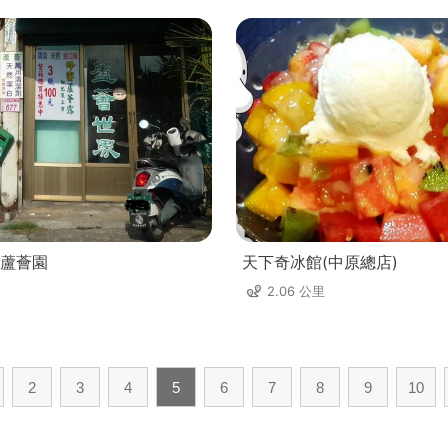
蘆薈園
天下奇冰館(中原總店)
2.06 公里
2
3
4
5
6
7
8
9
10