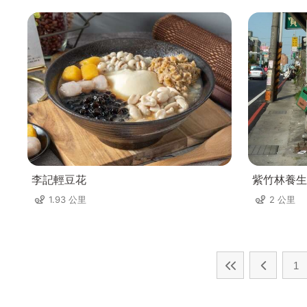
李記輕豆花
紫竹林養生
1.93 公里
2 公里
1