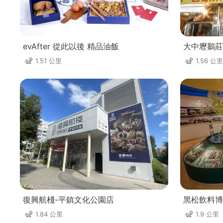
evAfter 從此以後 精品油飯
大中壢鵝莊
1.51 公里
1.56 公里
復興航棧-平鎮文化公園店
黑松飲料博
1.84 公里
1.9 公里