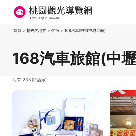
跳
到
主
要
桃園觀光導覽網
:::
首頁
>
想去的地方
>
住宿
>
168汽車旅館(中壢二館)
內
容
區
168汽車旅館(中
塊
共有 235 間店家