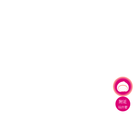
有事問小桃，一起遊桃園
附近
玩什麼