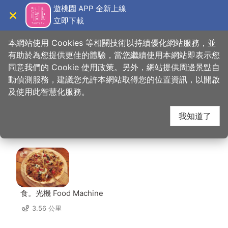
跳
遊桃園 APP 全新上線
到
立即下載
導覽
關閉
主
桃園觀光導覽網
首頁
>
想去的地方
>
住宿
>
168汽車旅館(中壢二館)
要
本網站使用 Cookies 等相關技術以持續優化網站服務，並
內
有助於為您提供更佳的體驗，當您繼續使用本網站即表示您
容
同意我們的 Cookie 使用政策。另外，網站提供周邊景點自
168汽車旅館(中壢二
區
動偵測服務，建議您允許本網站取得您的位置資訊，以開啟
塊
及使用此智慧化服務。
館) 周邊店家
我知道了
共有 235 間店家
食。光機 Food Machine
3.56 公里