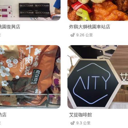
桃園復興店
炸鷄大獅桃園車站店
里
9.26 公里
功店
艾提咖啡館
里
9.3 公里