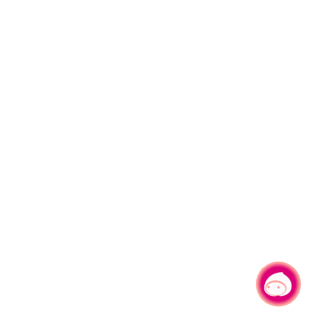
有事問小桃，一起遊桃園
|