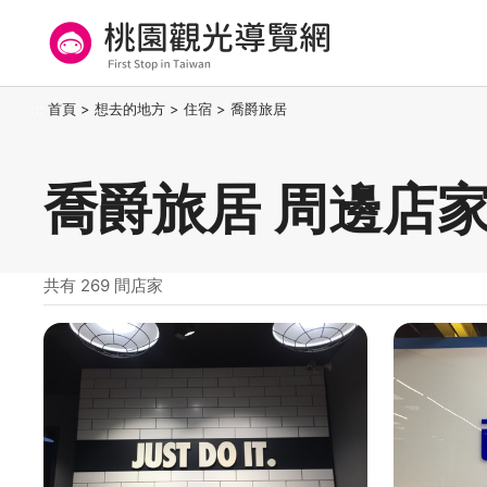
跳
到
主
要
桃園觀光導覽網
:::
首頁
>
想去的地方
>
住宿
>
喬爵旅居
內
容
區
喬爵旅居 周邊店
塊
共有 269 間店家