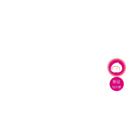
有事問小桃，一起遊桃園
附近
玩什麼