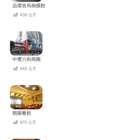
品傑首烏御膳館
436 公尺
中壢六和商圈
445 公尺
饌園餐館
470 公尺