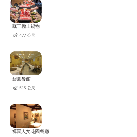
藏王極上鍋物
477 公尺
碧園餐館
515 公尺
禪園人文花園餐廳