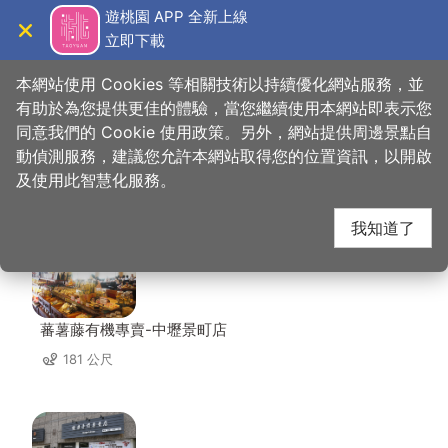
跳
遊桃園 APP 全新上線
到
立即下載
導覽
關閉
主
桃園觀光導覽網
首頁
>
想去的地方
>
住宿
>
喬爵旅居
要
本網站使用 Cookies 等相關技術以持續優化網站服務，並
內
有助於為您提供更佳的體驗，當您繼續使用本網站即表示您
容
同意我們的 Cookie 使用政策。另外，網站提供周邊景點自
喬爵旅居 周邊店家
區
動偵測服務，建議您允許本網站取得您的位置資訊，以開啟
塊
及使用此智慧化服務。
共有 269 間店家
我知道了
蕃薯藤有機專賣-中壢景町店
181 公尺