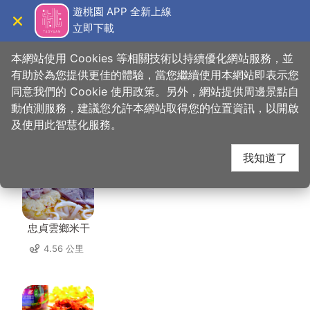
跳
遊桃園 APP 全新上線
到
立即下載
導覽
關閉
主
桃園觀光導覽網
首頁
>
想去的地方
>
住宿
>
喬爵旅居
要
本網站使用 Cookies 等相關技術以持續優化網站服務，並
內
有助於為您提供更佳的體驗，當您繼續使用本網站即表示您
容
同意我們的 Cookie 使用政策。另外，網站提供周邊景點自
喬爵旅居 周邊店家
區
動偵測服務，建議您允許本網站取得您的位置資訊，以開啟
塊
及使用此智慧化服務。
共有 269 間店家
我知道了
忠貞雲鄉米干
4.56 公里