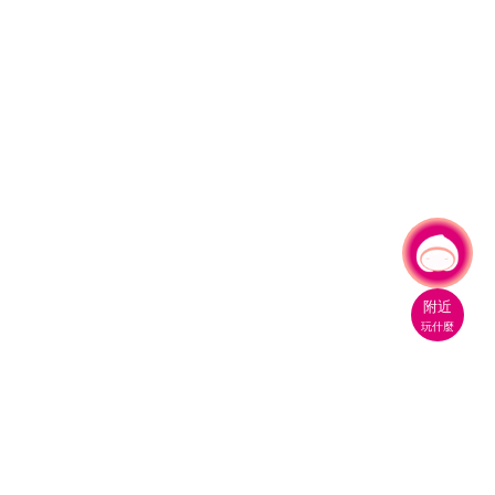
有事問小桃，一起遊桃園
附近
玩什麼